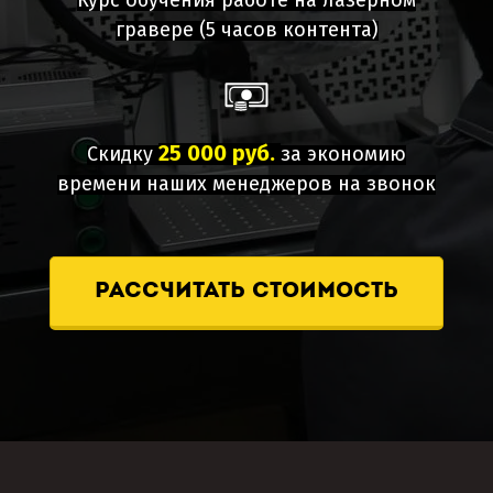
Курс обучения работе на лазерном
гравере
(5 часов контента)
25 000 руб.
Скидку
за экономию
времени наших менеджеров на звонок
рассчитать стоимость
су