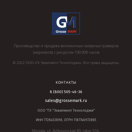
Производство и продажа волоконных лазерных граверов
(маркеров) с ресурсом 100 000 часов
© 2022 ООО «ГК Эквипмент Технолоджи». Все права защищены.
КОНТАКТЫ
8 (800) 505-46-36
sales@grossemark.ru
ООО "ГК "Эквипмент Технолоджи"
ИНН 7728453898, ОГРН 1187746972885
Москва, ул. Дубининская 80, офис 516.