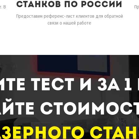
станков по россии
. В
П
Предоставим референс-лист клиентов для обратной
связи о нашей работе
те тест и за 1
йте стоимос
зерного ста