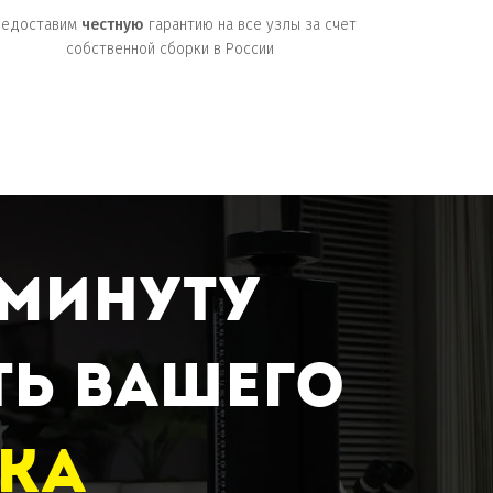
редоставим
честную
гарантию на все узлы за счет
собственной сборки в России
 минуту
ть вашего
нка